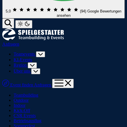
5,0
(94)
Google Bewertungen
ansehen
Anfragen
Teamevents
KI-Events
Region
Über uns
Event finden
Anfragen
Teambuilding
Outdoor
Indoor
Kick-Off
CSR Events
Betriebsausflug
Sommerfest