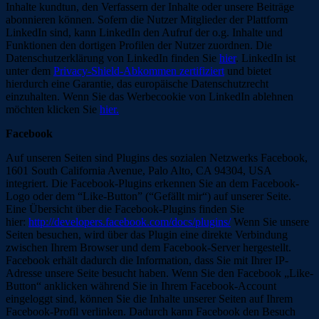
Inhalte kundtun, den Verfassern der Inhalte oder unsere Beiträge
abonnieren können. Sofern die Nutzer Mitglieder der Plattform
LinkedIn sind, kann LinkedIn den Aufruf der o.g. Inhalte und
Funktionen den dortigen Profilen der Nutzer zuordnen. Die
Datenschutzerklärung von LinkedIn finden Sie
hier
. LinkedIn ist
unter dem
Privacy-Shield-Abkommen zertifiziert
und bietet
hierdurch eine Garantie, das europäische Datenschutzrecht
einzuhalten. Wenn Sie das Werbecookie von LinkedIn ablehnen
möchten klicken Sie
hier.
Facebook
Auf unseren Seiten sind Plugins des sozialen Netzwerks Facebook,
1601 South California Avenue, Palo Alto, CA 94304, USA
integriert. Die Facebook-Plugins erkennen Sie an dem Facebook-
Logo oder dem “Like-Button” (“Gefällt mir“) auf unserer Seite.
Eine Übersicht über die Facebook-Plugins finden Sie
hier:
http://developers.facebook.com/docs/plugins/
Wenn Sie unsere
Seiten besuchen, wird über das Plugin eine direkte Verbindung
zwischen Ihrem Browser und dem Facebook-Server hergestellt.
Facebook erhält dadurch die Information, dass Sie mit Ihrer IP-
Adresse unsere Seite besucht haben. Wenn Sie den Facebook „Like-
Button“ anklicken während Sie in Ihrem Facebook-Account
eingeloggt sind, können Sie die Inhalte unserer Seiten auf Ihrem
Facebook-Profil verlinken. Dadurch kann Facebook den Besuch