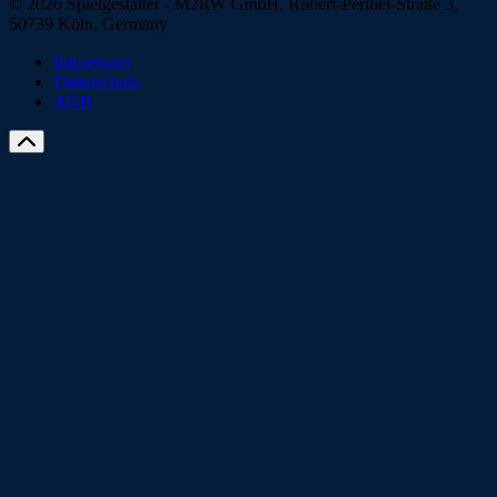
© 2026 Spielgestalter - M2RW GmbH, Robert-Perthel-Straße 3,
50739 Köln, Germany
Impressum
Datenschutz
AGB