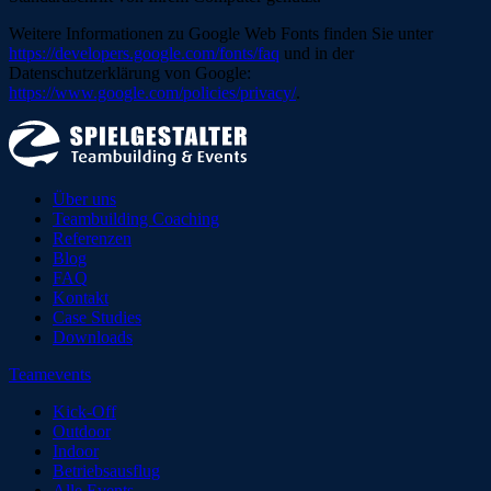
Weitere Informationen zu Google Web Fonts finden Sie unter
https://developers.google.com/fonts/faq
und in der
Datenschutzerklärung von Google:
https://www.google.com/policies/privacy/
.
Über uns
Teambuilding Coaching
Referenzen
Blog
FAQ
Kontakt
Case Studies
Downloads
Teamevents
Kick-Off
Outdoor
Indoor
Betriebsausflug
Alle Events