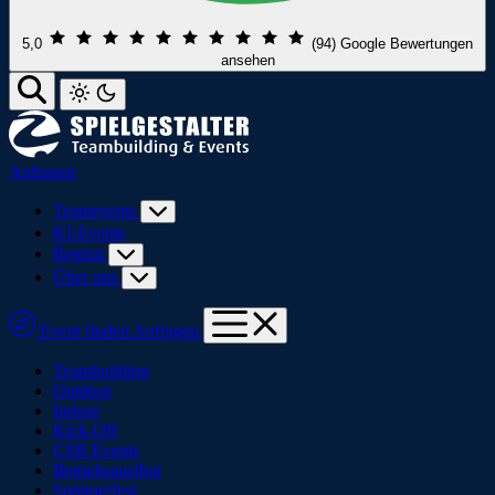
5,0
(94)
Google Bewertungen
ansehen
Anfragen
Teamevents
KI-Events
Region
Über uns
Event finden
Anfragen
Teambuilding
Outdoor
Indoor
Kick-Off
CSR Events
Betriebsausflug
Sommerfest