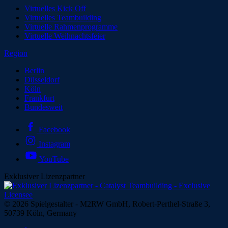
Virtuelles Kick Off
Virtuelles Teambuilding
Virtuelle Rahmenprogramme
Virtuelle Weihnachtsfeier
Region
Berlin
Düsseldorf
Köln
Frankfurt
Bundesweit
Facebook
Instagram
YouTube
Exklusiver Lizenzpartner
© 2026 Spielgestalter - M2RW GmbH, Robert-Perthel-Straße 3,
50739 Köln, Germany