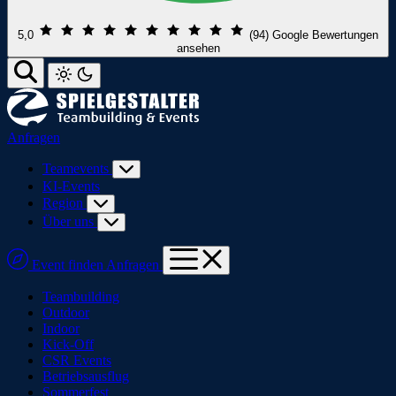
5,0
(94)
Google Bewertungen
ansehen
Anfragen
Teamevents
KI-Events
Region
Über uns
Event finden
Anfragen
Teambuilding
Outdoor
Indoor
Kick-Off
CSR Events
Betriebsausflug
Sommerfest