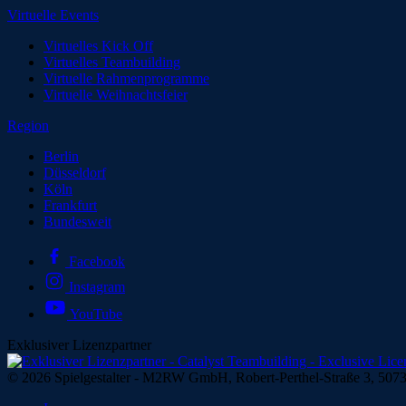
Virtuelle Events
Virtuelles Kick Off
Virtuelles Teambuilding
Virtuelle Rahmenprogramme
Virtuelle Weihnachtsfeier
Region
Berlin
Düsseldorf
Köln
Frankfurt
Bundesweit
Facebook
Instagram
YouTube
Exklusiver Lizenzpartner
© 2026 Spielgestalter - M2RW GmbH, Robert-Perthel-Straße 3, 50