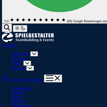
5,0
(94)
Google Bewertungen an
Anfragen
Teamevents
KI-Events
Region
Über uns
Event finden
Anfragen
Teambuilding
Outdoor
Indoor
Kick-Off
CSR Events