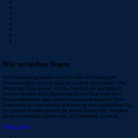
Wir verstehen Teams
Als Teambuilding Agentur aus Köln steht am Anfang jeder
Zusammenarbeit nicht ein Angebot, sondern ein Gespräch. Was
bewegt das Team gerade? Welche Botschaft soll ankommen?
Welcher Moment soll in Erinnerung bleiben? Erst wenn diese
Fragen beantwortet sind, entsteht das passende Konzept. Denn
Teamevents für Unternehmen sind mehr als ein unterhaltsamer Tag.
Sie schaffen Kommunikation, die danach leichter fällt, Vertrauen,
das im Arbeitsalltag spürbar wird, und Teamgeist, der bleibt.
Beraten lassen